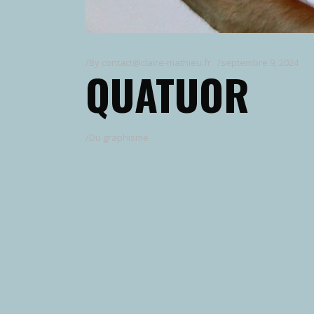
By
contact@claire-mathieu.fr
septembre 9, 2024
QUATUOR
Du graphisme